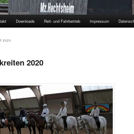
takt
Downloads
Reit- und Fahrbetrieb
Impressum
Datensch
R 2020
kreiten 2020