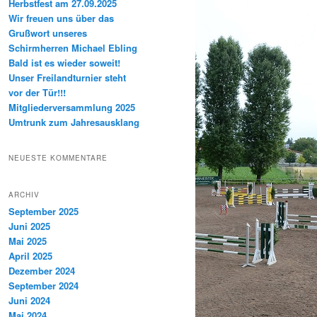
Herbstfest am 27.09.2025
Wir freuen uns über das
Grußwort unseres
Schirmherren Michael Ebling
Bald ist es wieder soweit!
Unser Freilandturnier steht
vor der Tür!!!
Mitgliederversammlung 2025
Umtrunk zum Jahresausklang
NEUESTE KOMMENTARE
ARCHIV
September 2025
Juni 2025
Mai 2025
April 2025
Dezember 2024
September 2024
Juni 2024
Mai 2024