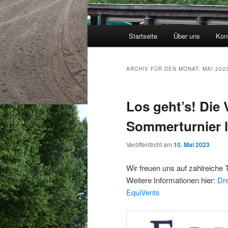
Hauptmenü
Startseite
Über uns
Kon
ARCHIV FÜR DEN MONAT:
MAI 202
Los geht’s! Die 
Sommerturnier l
Veröffentlicht am
10. Mai 2023
Wir freuen uns auf zahlreiche
Weitere Informationen hier:
Dre
EquiVents